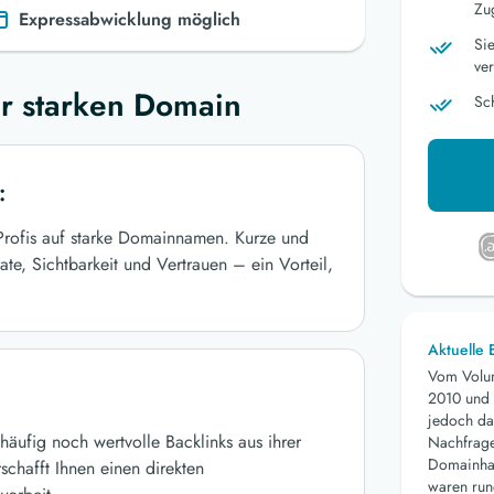
Zu
Expressabwicklung möglich
Si
ver
r starken Domain
Sc
:
-Profis auf starke Domainnamen. Kurze und
te, Sichtbarkeit und Vertrauen – ein Vorteil,
Aktuelle
Vom Volu
2010 und 
jedoch da
äufig noch wertvolle Backlinks aus ihrer
Nachfrage 
Domainhan
chafft Ihnen einen direkten
waren run