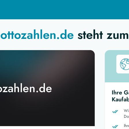
-lottozahlen.de
steht zum
tozahlen.de
Ihre G
Kaufab
Wi
Dom
Ih